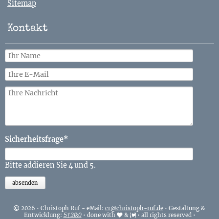
Sitemap
Kontakt
Pflichtfeld
Sicherheitsfrage
*
Bitte addieren Sie 4 und 5.
absenden
2026 • Christoph Ruf - eMail:
cr@christoph-ruf.de
• Gestaltung &
Entwicklung:
• done with
&
• all rights reserved •
5†3fk0