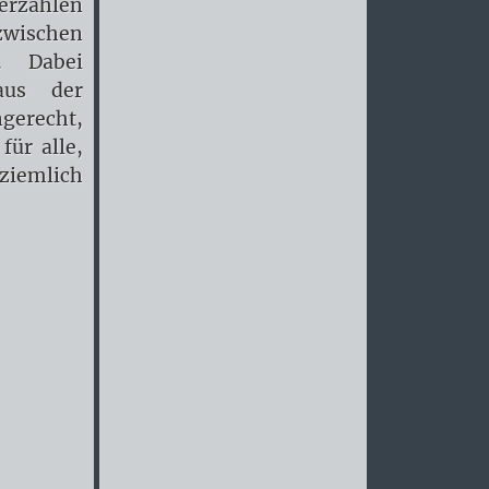
erzählen
zwischen
. Dabei
aus der
ngerecht,
für alle,
 ziemlich