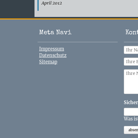
April 2012
Meta Navi
Kon
Navigation
Impressum
überspringen
Datenschutz
Sitemap
Pflich
Sicher
Was is
abse