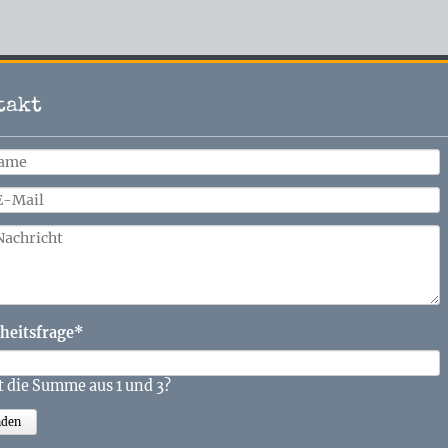
takt
tfeld
heitsfrage
*
t die Summe aus 1 und 3?
nden