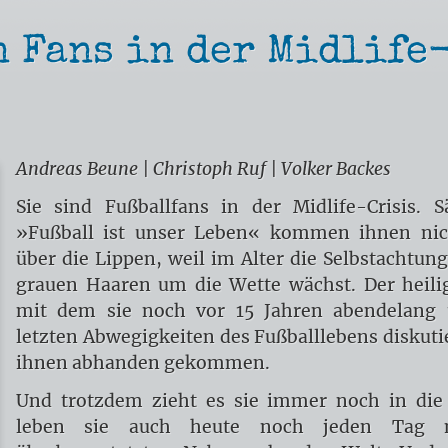
zene
hne Fußball wär'n wir gar nicht hier
 Fans in der Midlife
as
t
n der
inks?
PD -
eisen
 die
Andreas Beune | Christoph Ruf | Volker Backes
ational
t doch ein
efreite
Sie sind Fußballfans in der Midlife-Crisis. S
eiler Verein -
one
»Fußball ist unser Leben« kommen ihnen ni
eisen in die
über die Lippen, weil im Alter die Selbstachtun
ußballprovinz
ie
ntoten
grauen Haaren um die Wette wächst. Der heilig
om
mit dem sie noch vor 15 Jahren abendelang 
illerntor
letzten Abwegigkeiten des Fußballlebens diskutie
ihnen abhanden gekommen.
Und trotzdem zieht es sie immer noch in die 
leben sie auch heute noch jeden Tag 