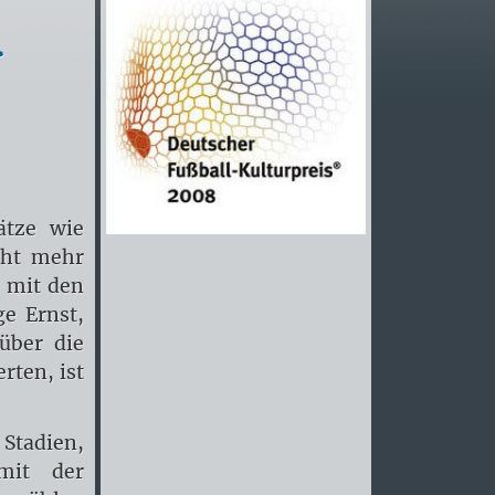
-
ätze wie
cht mehr
g mit den
e Ernst,
über die
rten, ist
Stadien,
mit der