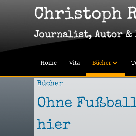
Christoph 
Journalist, Autor &
Navigation
G
überspringen
Home
Vita
Bücher
T
g
B
Bücher
a
Ohne Fußball
F
K
– 
hier
E
w